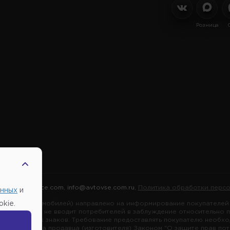
Розница
2026 |
Автовсе.com
,
info@avtovse.com.ru
,
Политика обработки персо
анных
и
марок автомобилей) направлено на информирование покупателей о
kie.
я информация не вводит потребителей в заблуждение относительно 
ных товарных знаков. Требование предоставлять покупателю необх
зложено на продавца (изготовителя) Законом "О защите прав потре