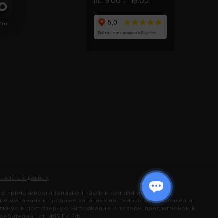
вс. 9:00 — 16:00
Опт
нальных данных
 применимости запасной части к той или иной марке
предлагаемых к продаже запасных частей для автомобилей и
одимую и достоверную информацию о товаре, предлагаемом к
бителей", ст. 495 ГК РФ.