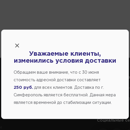
Уважаемые клиенты,
изменились условия доставки
Обращаем ваше внимание, что c 30 июня
Справочный центр:
Справочный це
стоимость адресной доставки составляет
250 руб.
для всех клиентов. Доставка по г.
Продажа запчастей на отечественные авто
Заказ шин, диско
Симферополь является бесплатной. Данная мера
+7(978) 206-206-5
+7(978) 206-20
является временной до стабилизации ситуации.
Социальные се
и