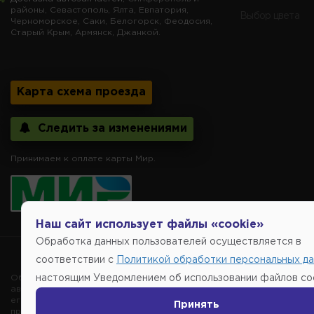
районы, Севастополь, Ялта, Евпатория,
Выбор цвета
Черноморское, Саки, Белогорск, Феодосия,
Старый Крым, Армянск, Джанкой.
Карта схема проезда
Следить за изменениями
Принимаем к оплате карты Мир.
Наш сайт использует файлы «cookie»
Обработка данных пользователей осуществляется в
Copyright @2014-
соответствии с
Политикой обработки персональных д
Обращаем внимание, указание ТОВАРНЫХ ЗНАКОВ (наименований 
настоящим Уведомлением об использовании файлов coo
автомобиля, то есть на потребительские свойства товара. Данна
его производителе, не нарушает права правообладателей указан
Принять
продаже, обеспечивающую возможность их правильного выбора во