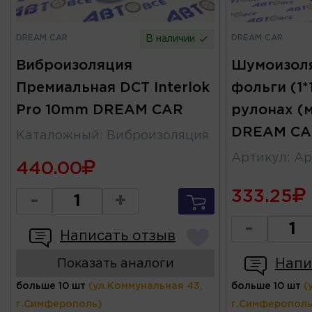
DREAM CAR
DREAM CAR
В наличии
Виброизоляция
Шумоизоля
Премиальная DCT Interlok
фольги (1*
Pro 10mm DREAM CAR
рулонах (
DREAM CA
Каталожный
:
Виброизоляция
Артикул
:
Ар
440.00
333.25
-
+
-
Написать отзыв
Напи
Показать аналоги
больше 10 шт
(ул.Коммунальная 43,
больше 10 шт
(
г.Симферополь)
г.Симферополь