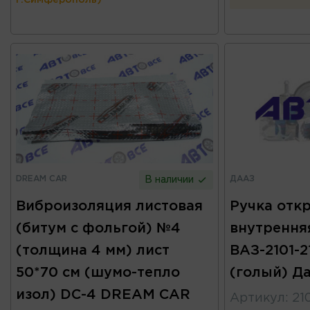
г.Симферополь)
DREAM CAR
ДААЗ
В наличии
Виброизоляция листовая
Ручка отк
(битум с фольгой) №4
внутрення
(толщина 4 мм) лист
ВАЗ-2101-2
50*70 см (шумо-тепло
(голый) Д
изол) DC-4 DREAM CAR
Артикул
:
21