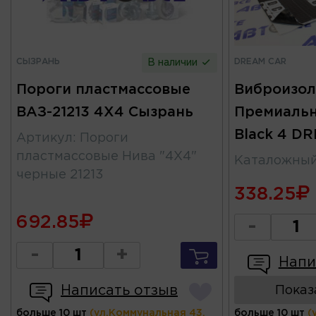
СЫЗРАНЬ
DREAM CAR
В наличии
Пороги пластмассовые
Виброизол
ВАЗ-21213 4X4 Сызрань
Премиальн
Black 4 D
Артикул
:
Пороги
пластмассовые Нива "4X4"
Каталожны
черные 21213
338.25
692.85
-
-
+
Напи
Написать отзыв
Показ
больше 10 шт
(ул.Коммунальная 43,
больше 10 шт
(