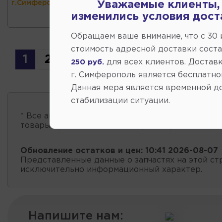
г.Симферополь)
Уважаемые клиенты,
изменились условия дост
Обращаем ваше внимание, что c 30
стоимость адресной доставки сост
1
2
3
4
5
6
7
...
64
для всех клиентов. Доставк
250 руб.
г. Симферополь является бесплатно
Данная мера является временной д
стабилизации ситуации.
* Все автозапчасти
есть в наличии
, обновление 
товары проходит несколько раз в сутки.
Обновление остатков и цен:
10:41 2026-08-07
Представленные данные о запчастях на этой ст
исключительно информационный характер.
Напишите нам: