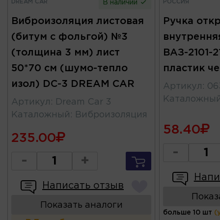
DREAM CAR
РОССИЯ
В наличии
Виброизоляция листовая
Ручка отк
(битум с фольгой) №3
внутрення
(толщина 3 мм) лист
ВАЗ-2101-2
50*70 см (шумо-тепло
пластик ч
изол) DC-3 DREAM CAR
Артикул
:
06
Каталожны
Артикул
:
Dream Car 3
Каталожный
:
Виброизоляция
58.40
235.00
-
-
+
Напи
Написать отзыв
Показ
Показать аналоги
больше 10 шт
(