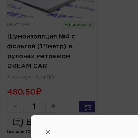
DREAM CAR
В наличии
Шумоизоляция №4 с
фольгой (1*1метр) в
рулонах метражом
DREAM CAR
Артикул
:
Арт110
480.50
-
+
Написать отзыв
больше 10 шт
(ул.Коммунальная 43,