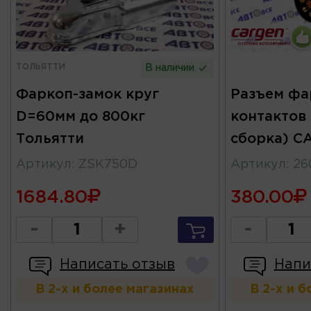
ТОЛЬЯТТИ
В наличии
Фаркоп-замок круг
Разъем фа
D=60мм до 800кг
контактов
Тольятти
сборка) C
Артикул
:
ZSK750D
Артикул
:
26
1684.80
380.00
-
+
-
Написать отзыв
Напи
В 2-х и более магазинах
В 2-х и 