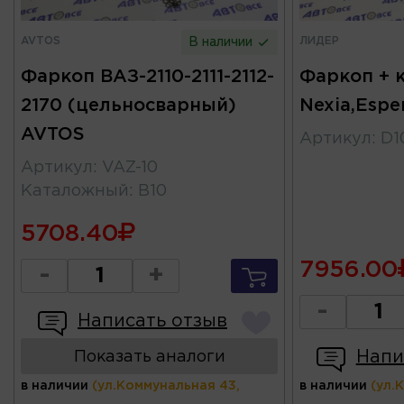
AVTOS
ЛИДЕР
В наличии
Фаркоп ВАЗ-2110-2111-2112-
Фаркоп + 
2170 (цельносварный)
Nexia,Espe
AVTOS
Артикул
:
D1
Артикул
:
VAZ-10
Каталожный
:
B10
5708.40
7956.00
-
+
-
Написать отзыв
Напи
Показать аналоги
в наличии
(ул.Коммунальная 43,
в наличии
(ул.