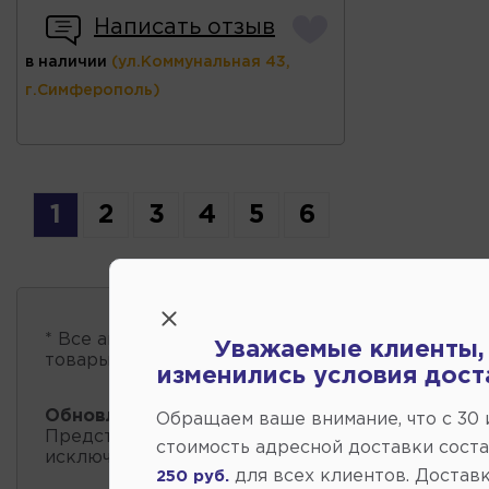
Написать отзыв
в наличии
(ул.Коммунальная 43,
г.Симферополь)
1
2
3
4
5
6
* Все автозапчасти
есть в наличии
, обновление 
Уважаемые клиенты,
товары проходит несколько раз в сутки.
изменились условия дост
Обновление остатков и цен:
08:40 2026-08-07
Обращаем ваше внимание, что c 30
Представленные данные о запчастях на этой ст
стоимость адресной доставки сост
исключительно информационный характер.
для всех клиентов. Доставк
250 руб.