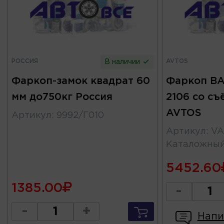
РОССИЯ
AVTOS
В наличии
Фаркоп-замок квадрат 60
Фаркоп ВАЗ
мм до750кг Россия
2106 со с
AVTOS
Артикул
:
9992/Г010
Артикул
:
VA
Каталожны
5452.60
1385.00
-
-
+
Напи