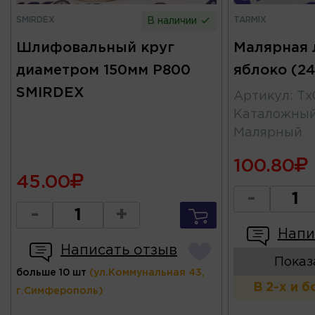
SMIRDEX
TARMIX
В наличии
Шлифовальный круг
Малярная 
диаметром 150мм Р800
яблоко (2
SMIRDEX
Артикул
:
Тх
Каталожны
Малярный
100.80
45.00
-
-
+
Напи
Написать отзыв
Показ
больше 10 шт
(ул.Коммунальная 43,
В 2-х и 
г.Симферополь)