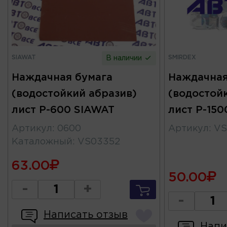
SIAWAT
SMIRDEX
В наличии
Наждачная бумага
Наждачная
(водостойкий абразив)
(водостой
лист Р-600 SIAWAT
лист Р-15
Артикул
:
0600
Артикул
:
VS
Каталожный
:
VS03352
63.00
50.00
-
+
-
Написать отзыв
Напи