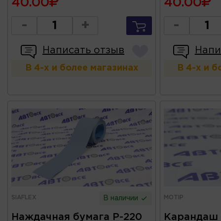
40.00
40.00
-
+
-
Написать отзыв
Напи
В 4-х и более магазинах
В 4-х и 
SIAFLEX
MOTIP
В наличии
Наждачная бумага Р-220
Карандаш 