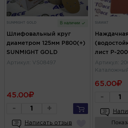
SUNMIGHT GOLD
SIAWAT
В наличии
Шлифовальный круг
Наждачная
диаметром 125мм P800(+)
(водостой
SUNMIGHT GOLD
лист Р-20
Артикул
:
VS08497
Артикул
:
20
Каталожны
65.00
45.00
-
-
+
Напи
Написать отзыв
Показ