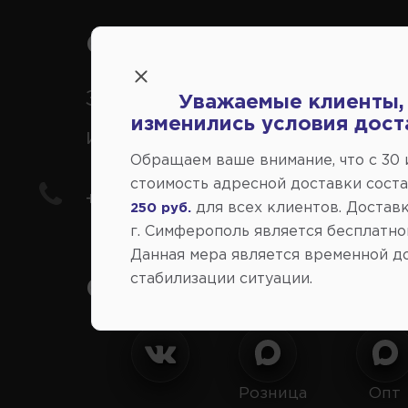
Справочный центр:
Заказ шин, дисков, запчасте
Уважаемые клиенты,
изменились условия дост
иномарки
Обращаем ваше внимание, что c 30
стоимость адресной доставки сост
+7(978) 206-206-8
для всех клиентов. Доставк
250 руб.
г. Симферополь является бесплатно
Данная мера является временной д
стабилизации ситуации.
Социальные сети:
Розница
Опт