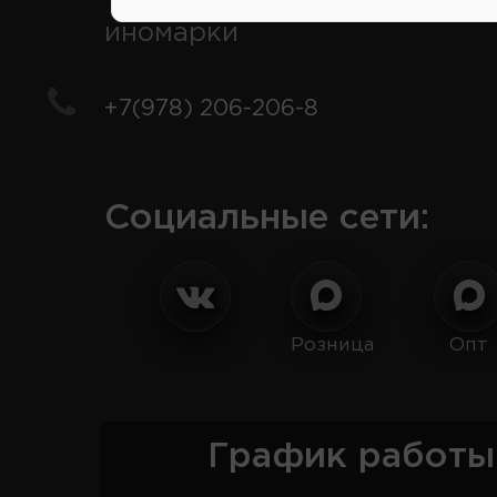
иномарки
+7(978) 206-206-8
Социальные сети:
Розница
Опт
График работы