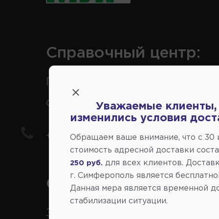
Справочный центр:
Продажа запчастей на
отечественные авто
Уважаемые клиенты,
изменились условия дост
+7(978) 206-206-5
Обращаем ваше внимание, что c 30
стоимость адресной доставки сост
для всех клиентов. Доставк
250 руб.
г. Симферополь является бесплатно
Справочный центр:
Данная мера является временной д
стабилизации ситуации.
Заказ шин, дисков, запчасте